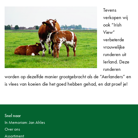
Tevens
verkopen wij
ook “Irish
View”
verbeterde
vrouwelijke
runderen uit
Ierland. Deze
runderen
worden op dezelfde manier grootgebracht als de “Aerlanders” en
is vlees van koeien die het goed hebben gehad, en dat proef je!
Snel naar
In Memoriam: Jan Ahles
Over ons
Assortiment