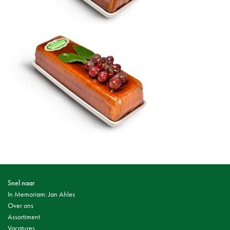
Snel naar
In Memoriam: Jan Ahles
Over ons
Assortiment
Vacatures